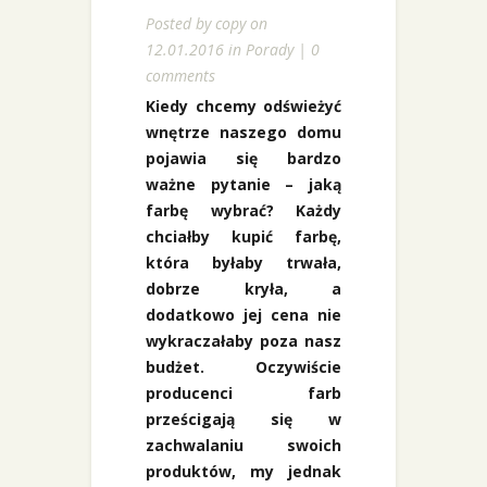
Posted by
copy
on
12.01.2016 in
Porady
|
0
comments
Kiedy chcemy odświeżyć
wnętrze naszego domu
pojawia się bardzo
ważne pytanie – jaką
farbę wybrać? Każdy
chciałby kupić farbę,
która byłaby trwała,
dobrze kryła, a
dodatkowo jej cena nie
wykraczałaby poza nasz
budżet. Oczywiście
producenci farb
prześcigają się w
zachwalaniu swoich
produktów, my jednak