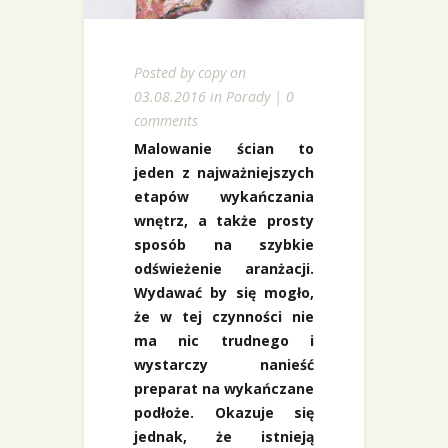
Posted by
copy
on
03.08.2016 in
Porady
|
0
comments
Malowanie ścian to
jeden z najważniejszych
etapów wykańczania
wnętrz, a także prosty
sposób na szybkie
odświeżenie aranżacji.
Wydawać by się mogło,
że w tej czynności nie
ma nic trudnego i
wystarczy nanieść
preparat na wykańczane
podłoże. Okazuje się
jednak, że istnieją