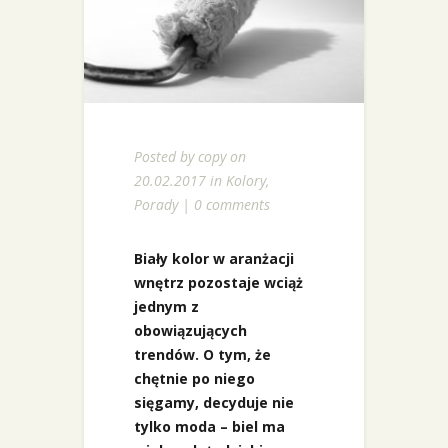
Posted by
copy
on
20.02.2017 in
Kolory
,
Porady
|
0 comments
Biały kolor w aranżacji
wnętrz pozostaje wciąż
jednym z
obowiązujących
trendów. O tym, że
chętnie po niego
sięgamy, decyduje nie
tylko moda – biel ma