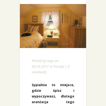
Posted by
copy
on
08.03.2017 in
Porady
|
0
comments
Sypialnia to miejsce,
gdzie śpisz i
wypoczywasz, dlatego
aranżacja tego