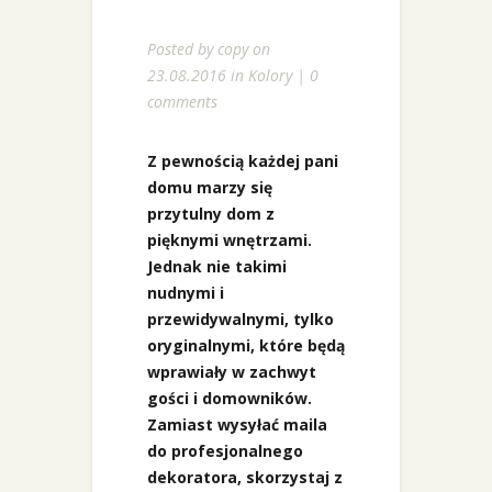
Posted by
copy
on
23.08.2016 in
Kolory
|
0
comments
Z pewnością każdej pani
domu marzy się
przytulny dom z
pięknymi wnętrzami.
Jednak nie takimi
nudnymi i
przewidywalnymi, tylko
oryginalnymi, które będą
wprawiały w zachwyt
gości i domowników.
Zamiast wysyłać maila
do profesjonalnego
dekoratora, skorzystaj z