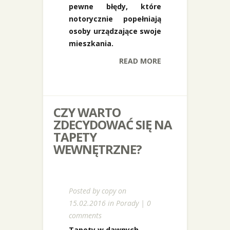
pewne błędy, które
notorycznie popełniają
osoby urządzające swoje
mieszkania.
READ MORE
CZY WARTO
ZDECYDOWAĆ SIĘ NA
TAPETY
WEWNĘTRZNE?
Posted by
copy
on
15.02.2016 in
Porady
|
0
comments
Tapety w dawnych