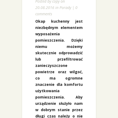
Posted by
copy
on
20.08.2016 in
Porady
|
0
comments
Okap kuchenny jest
niezbędnym elementem
wyposażenia
pomieszczenia. Dzięki
niemu możemy
skutecznie odprowadzić
lub przefiltrować
zanieczyszczone
powietrze oraz wilgoć,
co ma ogromne
znaczenie dla komfortu
użytkowania
pomieszczenia. Aby
urządzenie służyło nam
w dobrym stanie przez
długi czas należy o nie