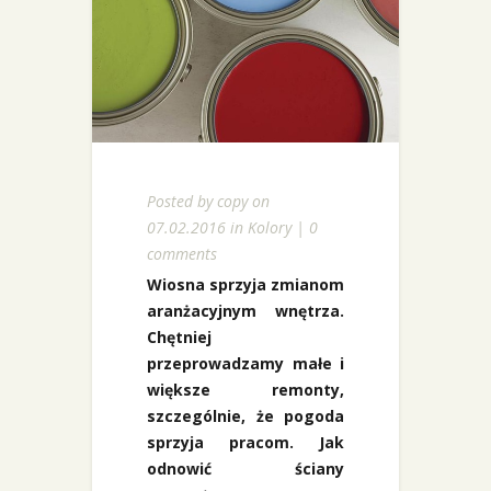
Posted by
copy
on
07.02.2016 in
Kolory
|
0
comments
Wiosna sprzyja zmianom
aranżacyjnym wnętrza.
Chętniej
przeprowadzamy małe i
większe remonty,
szczególnie, że pogoda
sprzyja pracom. Jak
odnowić ściany