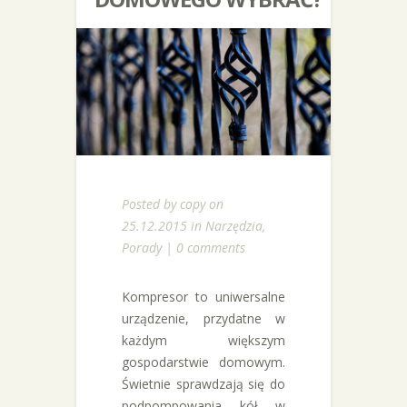
Posted by
copy
on
25.12.2015 in
Narzędzia
,
Porady
|
0 comments
Kompresor to uniwersalne
urządzenie, przydatne w
każdym większym
gospodarstwie domowym.
Świetnie sprawdzają się do
podpompowania kół w