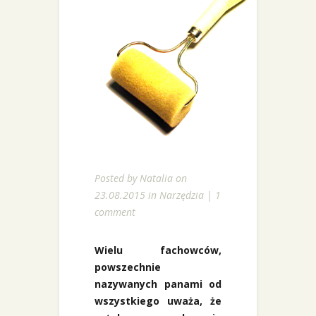
Posted by
Natalia
on
23.08.2015 in
Narzędzia
|
1
comment
Wielu fachowców,
powszechnie
nazywanych panami od
wszystkiego uważa, że