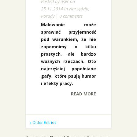
Posted by
user
on
25.11.2014 in
Narzędzia
,
Porady
|
0 comments
Malowanie może
sprawiać przyjemność
pod warunkiem, że nie
zapomnimy o kilku
prostych, ale bardzo
ważnych rzeczach. Oto
najczęściej popełniane
gafy, które psują humor
i efekty pracy.
READ MORE
« Older Entries