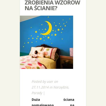
ZROBIENIA WZORÓW
NA ŚCIANIE?
Posted by
user
on
27.11.2014 in
Narzędzia
,
Porady
|
Duża ściana
pomalowana na