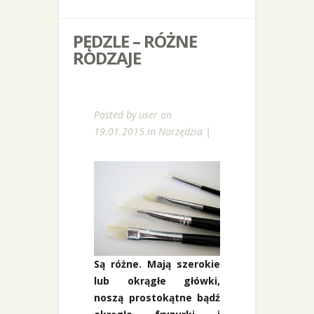
PĘDZLE – RÓŻNE
RODZAJE
Posted by
user
on
19.01.2015 in
Narzędzia
|
Są różne. Mają szerokie
lub okrągłe główki,
noszą prostokątne bądź