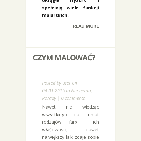
okrągłe fryzurki i
spełniają wiele funkcji
malarskich.
READ MORE
CZYM MALOWAĆ?
Posted by
user
on
04.01.2015 in
Narzędzia
,
Porady
|
0 comments
Nawet nie wiedząc
wszystkiego na temat
rodzajów farb i ich
właściwości, nawet
największy laik zdaje sobie