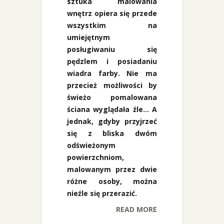
sztuka malowania
wnętrz opiera się przede
wszystkim na
umiejętnym
posługiwaniu się
pędzlem i posiadaniu
wiadra farby. Nie ma
przecież możliwości by
świeżo pomalowana
ściana wyglądała źle… A
jednak, gdyby przyjrzeć
się z bliska dwóm
odświeżonym
powierzchniom,
malowanym przez dwie
różne osoby, można
nieźle się przerazić.
READ MORE