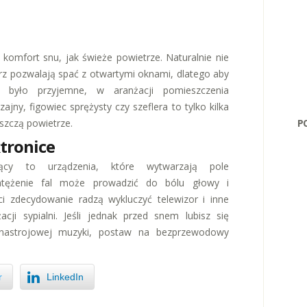
komfort snu, jak świeże powietrze. Naturalnie nie
z pozwalają spać z otwartymi oknami, dlatego aby
i było przyjemne, w aranżacji pomieszczenia
ajny, figowiec sprężysty czy szeflera to tylko kilka
P
yszczą powietrze.
tronice
jący to urządzenia, które wytwarzają pole
atężenie fal może prowadzić do bólu głowy i
ści zdecydowanie radzą wykluczyć telewizor i inne
cji sypialni. Jeśli jednak przed snem lubisz się
 nastrojowej muzyki, postaw na bezprzewodowy
r
LinkedIn