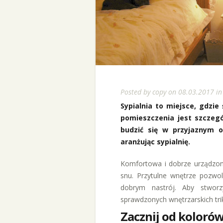
Posted by
copy
on 08.03.2017 i
Sypialnia to miejsce, gdzie
pomieszczenia jest szczegó
budzić się w przyjaznym 
aranżując sypialnię.
Komfortowa i dobrze urządzon
snu. Przytulne wnętrze pozwol
dobrym nastrój. Aby stworz
sprawdzonych wnętrzarskich tri
Zacznij od koloró