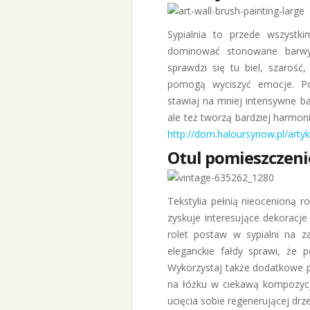
Sypialnia to przede wszystk
dominować stonowane barwy, 
sprawdzi się tu biel, szarość,
pomogą wyciszyć emocje. Pos
stawiaj na mniej intensywne bar
ale też tworzą bardziej harmon
http://dom.haloursynow.pl/artyk
Otul pomieszczeni
Tekstylia pełnią nieocenioną r
zyskuje interesujące dekoracje 
rolet postaw w sypialni na z
eleganckie fałdy sprawi, że 
Wykorzystaj także dodatkowe pl
na łóżku w ciekawą kompozycj
ucięcia sobie regenerującej drz