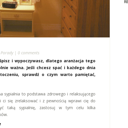
R
n
Porady
|
0 comments
 śpisz i wypoczywasz, dlatego aranżacja tego
lnie ważna. Jeśli chcesz spać i każdego dnia
otoczeniu, sprawdź o czym warto pamiętać,
a sypialnia to podstawa zdrowego i relaksującego
i ci się zrelaksować i z pewnością wprawi cię do
yć taką sypialnię, zastosuj w tym celu kilka
ków.
w