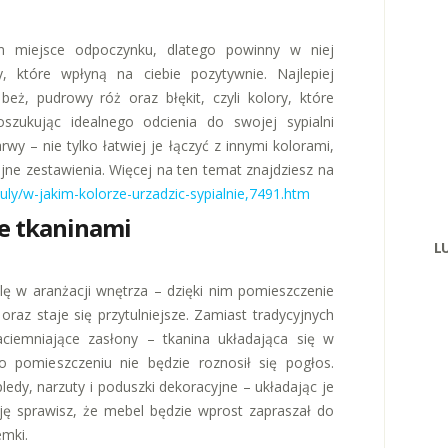
im miejsce odpoczynku, dlatego powinny w niej
które wpłyną na ciebie pozytywnie. Najlepiej
 beż, pudrowy róż oraz błękit, czyli kolory, które
zukując idealnego odcienia do swojej sypialni
wy – nie tylko łatwiej je łączyć z innymi kolorami,
ijne zestawienia. Więcej na ten temat znajdziesz na
uly/w-jakim-kolorze-urzadzic-sypialnie,7491.htm
e tkaninami
L
olę w aranżacji wnętrza – dzięki nim pomieszczenie
oraz staje się przytulniejsze. Zamiast tradycyjnych
aciemniające zasłony – tkanina układająca się w
po pomieszczeniu nie będzie roznosił się pogłos.
edy, narzuty i poduszki dekoracyjne – układając je
ę sprawisz, że mebel będzie wprost zapraszał do
emki.