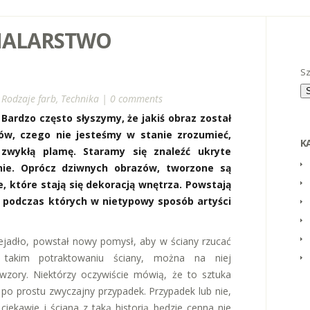
MALARSTWO
Sz
n
Rodzaje farb
,
Technika
|
0 comments
Bardzo często słyszymy, że jakiś obraz został
rów, czego nie jesteśmy w stanie zrozumieć,
K
zwykłą plamę. Staramy się znaleźć ukryte
nie. Oprócz dziwnych obrazów, tworzone są
e, które stają się dekoracją wnętrza. Powstają
 podczas których w nietypowy sposób artyści
zejadło, powstał nowy pomysł, aby w ściany rzucać
 takim potraktowaniu ściany, można na niej
zory. Niektórzy oczywiście mówią, że to sztuka
 po prostu zwyczajny przypadek. Przypadek lub nie,
 ciekawie i ściana z taką historią będzie cenna nie