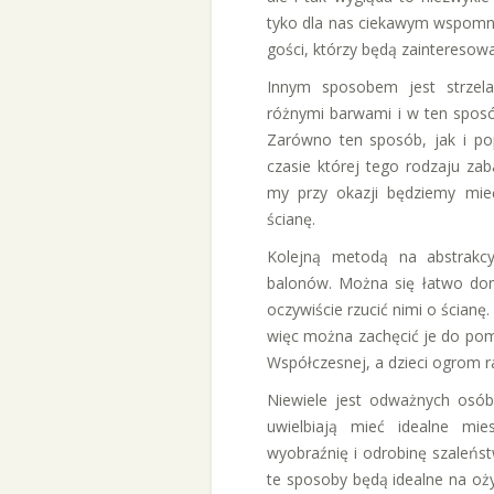
tyko dla nas ciekawym wspomnie
gości, którzy będą zainteresowa
Innym sposobem jest strzelan
różnymi barwami i w ten sposó
Zarówno ten sposób, jak i p
czasie której tego rodzaju za
my przy okazji będziemy mie
ścianę.
Kolejną metodą na abstrakcy
balonów. Można się łatwo domy
oczywiście rzucić nimi o ścia
więc można zachęcić je do po
Współczesnej, a dzieci ogrom r
Niewiele jest odważnych osób,
uwielbiają mieć idealne mie
wyobraźnię i odrobinę szaleńs
te sposoby będą idealne na o