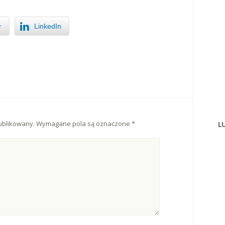
r
LinkedIn
ublikowany.
Wymagane pola są oznaczone
*
L