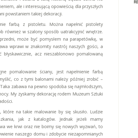
R
niem, ale i interesującą opowieścią dla przyszłych
ni powstaniem takiej dekoracji.
ie farbą z pistoletu. Można napełnić pistolety
b również w szalony sposób uatrakcyjnić wnętrze.
oprzedni, może być pomysłem na parapetówkę, w
bawa wprawi w znakomity nastrój naszych gości, a
ć błyskawicznie, acz nieszablonowo pomalowaną
jne pomalowanie ściany, jest napełnienie farbą
ślić, co z tymi balonami należy później zrobić –
nę. Taka zabawa na pewno spodoba się najmłodszym,
mocy. My zyskamy dekorację rodem Muzeum Sztuki
adości.
 które na takie malowanie by się skusiło. Ludzie
szkania, jak z katalogów. Jednak jeżeli mamy
twa we krwi oraz nie boimy się nowych wyzwań, to
żywienie naszego domu i zdobycie niezapomnianych