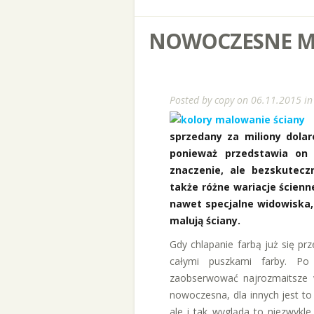
NOWOCZESNE 
Posted by
copy
on 06.11.2015 i
sprzedany za miliony dola
ponieważ przedstawia on 
znaczenie, ale bezskutecz
także różne wariacje ścienn
nawet specjalne widowiska,
malują ściany.
Gdy chlapanie farbą już się pr
całymi puszkami farby. Po
zaobserwować najrozmaitsze w
nowoczesna, dla innych jest to
ale i tak wygląda to niezwykle