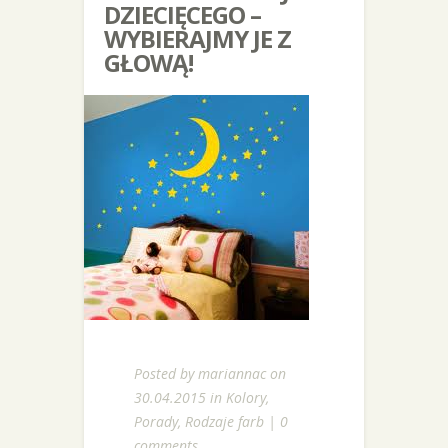
DZIECIĘCEGO –
WYBIERAJMY JE Z
GŁOWĄ!
Posted by
mariannac
on
30.04.2015 in
Kolory
,
Porady
,
Rodzaje farb
|
0
comments